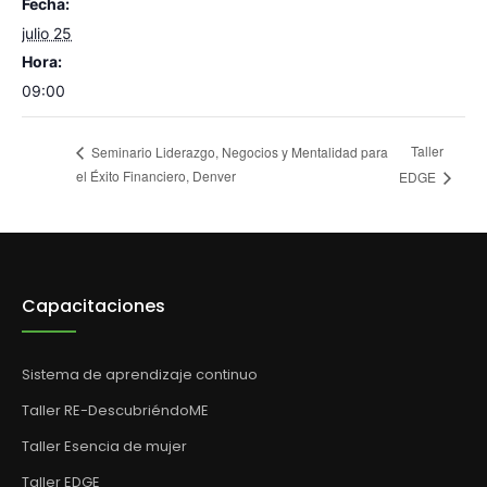
Fecha:
julio 25
Hora:
09:00
Taller
Seminario Liderazgo, Negocios y Mentalidad para
el Éxito Financiero, Denver
EDGE
Capacitaciones
Sistema de aprendizaje continuo
Taller RE-DescubriéndoME
Taller Esencia de mujer
Taller EDGE