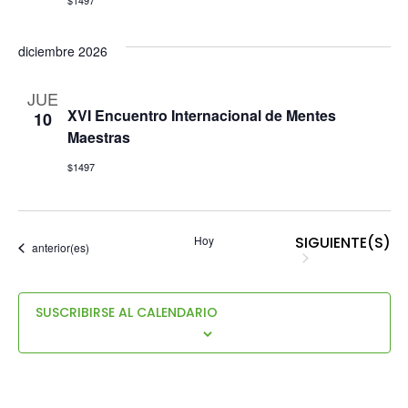
vista
diciembre 2026
de
JUE
Even
XVI Encuentro Internacional de Mentes
10
Maestras
$1497
EVENTOS
Hoy
SIGUIENTE(S)
Eventos
anterior(es)
SUSCRIBIRSE AL CALENDARIO