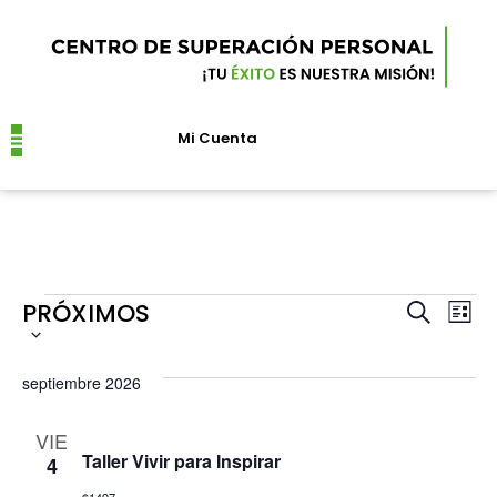
Mi Cuenta
Próximos Eventos
PRÓXIMOS
Nave
Na
LISTA
BUSCAR
d
Seleccionar
de
septiembre 2026
fecha.
vi
búsq
VIE
d
Taller Vivir para Inspirar
y
4
Ev
$1497